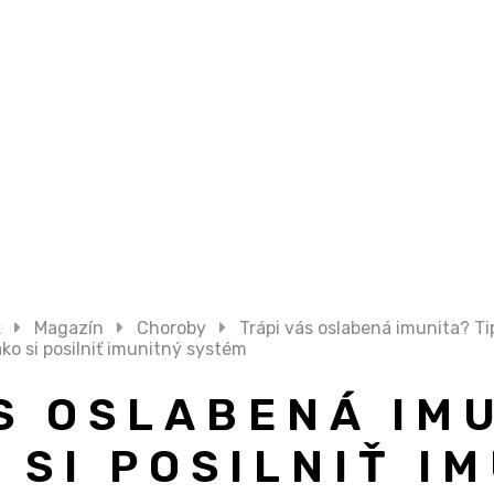
k
Magazín
Choroby
Trápi vás oslabená imunita? Tip
ako si posilniť imunitný systém
S OSLABENÁ IM
O SI POSILNIŤ I