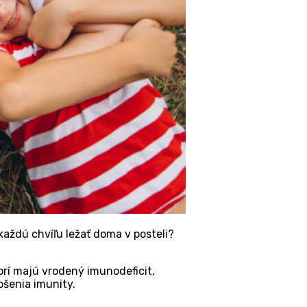
 každú chvíľu ležať doma v posteli?
orí majú vrodený imunodeficit,
pšenia imunity.