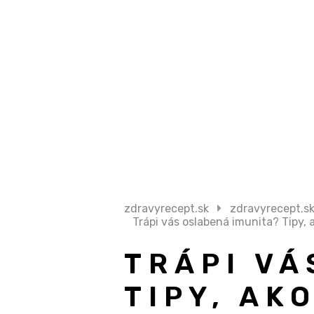
zdravyrecept.sk
zdravyrecept.s
Trápi vás oslabená imunita? Tipy, 
TRÁPI VÁ
TIPY, AK