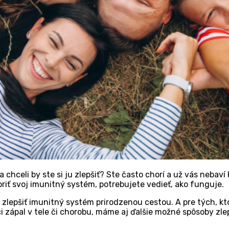
chceli by ste si ju zlepšiť? Ste často chorí a už vás nebaví
oriť svoj imunitný systém, potrebujete vedieť, ako funguje.
i zlepšiť imunitný systém prirodzenou cestou. A pre tých, kt
ci zápal v tele či chorobu, máme aj ďalšie možné spôsoby zle