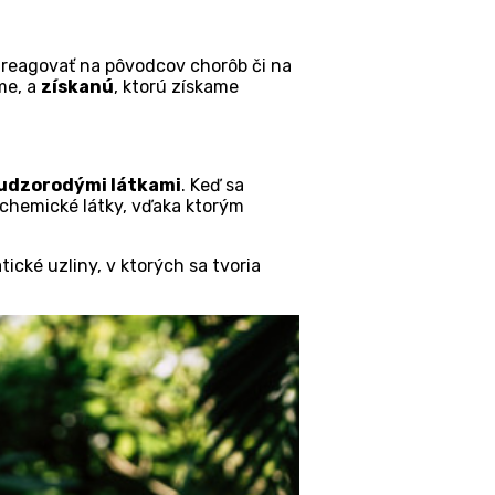
ť reagovať na pôvodcov chorôb či na
me, a
získanú
, ktorú získame
cudzorodými látkami
. Keď sa
chemické látky, vďaka ktorým
tické uzliny, v ktorých sa tvoria