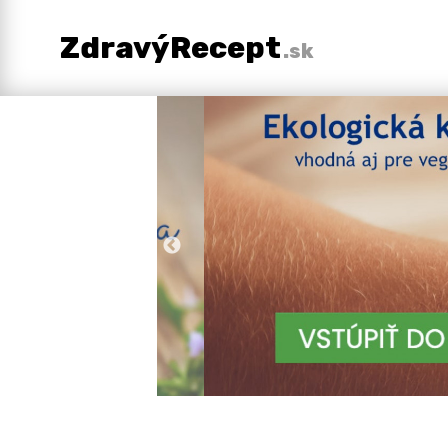
ZdravýRecept
.sk