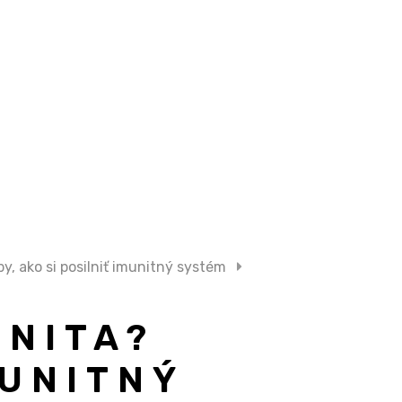
y, ako si posilniť imunitný systém
UNITA?
MUNITNÝ