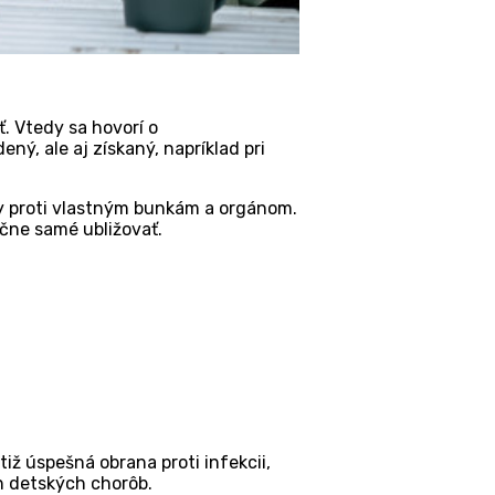
ť. Vtedy sa hovorí o
ený, ale aj získaný, napríklad pri
ky proti vlastným bunkám a orgánom.
čne samé ubližovať.
tiž úspešná obrana proti infekcii,
ch detských chorôb.