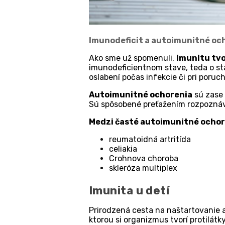
Imunodeficit a autoimunitné oc
Ako sme už spomenuli,
imunitu tvo
imunodeficientnom stave, teda o s
oslabení počas infekcie či pri poruc
Autoimunitné ochorenia
sú zase 
Sú spôsobené preťažením rozpoznáva
Medzi časté autoimunitné ochore
reumatoidná artritída
celiakia
Crohnova choroba
skleróza multiplex
Imunita u detí
Prirodzená cesta na naštartovanie 
ktorou si organizmus tvorí protilátk