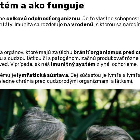
stém a ako funguje
eme
celkovú odolnosť organizmu
. Je to vlastne schopnos
antáty. Imunita sa rozdeľuje na
vrodenú
, s ktorou sa narodí
a orgánov, ktoré majú za úlohu
brániť organizmus pred 
 s cudzou látkou či s patogénom, začnú produkovať rôzne 
eď. V prípade, ak náš
imunitný systém
zlyhá, ochorieme.
tému je
lymfatická sústava
. Jej súčasťou je lymfa a lymfa
sledne chránia pred cudzorodými organizmami a látkami.