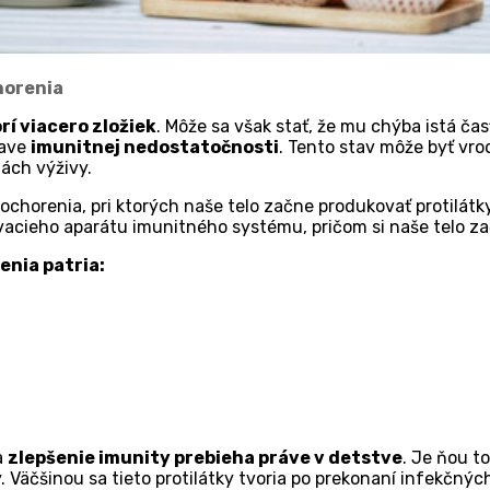
horenia
rí viacero zložiek
. Môže sa však stať, že mu chýba istá čas
tave
imunitnej nedostatočnosti
. Tento stav môže byť vrod
hách výživy.
ochorenia, pri ktorých naše telo začne produkovať protilát
cieho aparátu imunitného systému, pričom si naše telo za
nia patria:
a
zlepšenie imunity prebieha práve v detstve
. Je ňou to
y. Väčšinou sa tieto protilátky tvoria po prekonaní infekčný