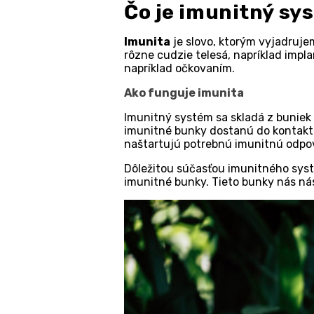
Čo je imunitný sy
Imunita
je slovo, ktorým vyjadruj
rôzne cudzie telesá, napríklad impl
napríklad očkovaním.
Ako funguje imunita
Imunitný systém sa skladá z buniek 
imunitné bunky dostanú do kontaktu
naštartujú potrebnú imunitnú odpov
Dôležitou súčasťou imunitného sys
imunitné bunky. Tieto bunky nás ná