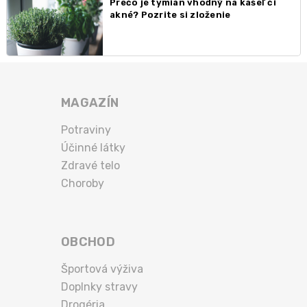
Prečo je tymián vhodný na kašeľ či
akné? Pozrite si zloženie
MAGAZÍN
Potraviny
Účinné látky
Zdravé telo
Choroby
OBCHOD
Športová výživa
Doplnky stravy
Drogéria