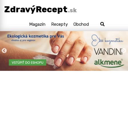
ZdravýRecept
.sk
Magazín
Recepty
Obchod