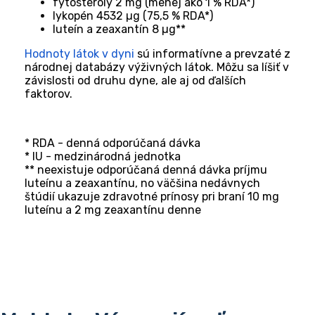
fytosteroly 2 mg (menej ako 1 % RDA*)
lykopén 4532 µg (75,5 % RDA*)
luteín a zeaxantín 8 µg**
Hodnoty látok v dyni
 sú informatívne a prevzaté z 
národnej databázy výživných látok. Môžu sa líšiť v 
závislosti od druhu dyne, ale aj od ďalších 
faktorov.
* RDA - denná odporúčaná dávka
* IU - medzinárodná jednotka
** neexistuje odporúčaná denná dávka príjmu 
luteínu a zeaxantínu, no väčšina nedávnych 
štúdií ukazuje zdravotné prínosy pri braní 10 mg 
luteínu a 2 mg zeaxantínu denne