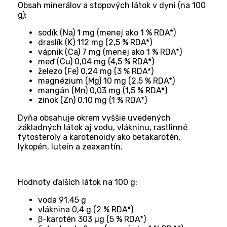
Obsah minerálov a stopových látok v dyni (na 100 
g):
sodík (Na) 1 mg (menej ako 1 % RDA*)
draslík (K) 112 mg (2,5 % RDA*)
vápnik (Ca) 7 mg (menej ako 1 % RDA*)
meď (Cu) 0,04 mg (4,5 % RDA*)
železo (Fe) 0,24 mg (3 % RDA*)
magnézium (Mg) 10 mg (2,5 % RDA*)
mangán (Mn) 0,03 mg (1,5 % RDA*)
zinok (Zn) 0,10 mg (1 % RDA*)
Dyňa obsahuje okrem vyššie uvedených 
základných látok aj vodu, vlákninu, rastlinné 
fytosteroly a karotenoidy ako betakarotén, 
lykopén, luteín a zeaxantín.
Hodnoty ďalších látok na 100 g:
voda 91,45 g
vláknina 0,4 g (2 % RDA*)
β-karotén 303 µg (5 % RDA*)