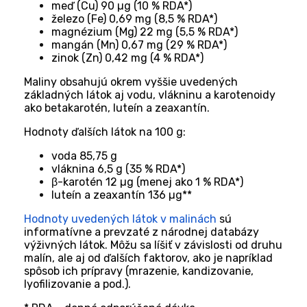
meď (Cu) 90 µg (10 % RDA*)
železo (Fe) 0,69 mg (8,5 % RDA*)
magnézium (Mg) 22 mg (5,5 % RDA*)
mangán (Mn) 0,67 mg (29 % RDA*)
zinok (Zn) 0,42 mg (4 % RDA*)
Maliny obsahujú okrem vyššie uvedených
základných látok aj vodu, vlákninu a karotenoidy
ako betakarotén, luteín a zeaxantín.
Hodnoty ďalších látok na 100 g:
voda 85,75 g
vláknina 6,5 g (35 % RDA*)
β-karotén 12 µg (menej ako 1 % RDA*)
luteín a zeaxantín 136 µg**
Hodnoty uvedených látok v malinách
sú
informatívne a prevzaté z národnej databázy
výživných látok. Môžu sa líšiť v závislosti od druhu
malín, ale aj od ďalších faktorov, ako je napríklad
spôsob ich prípravy (mrazenie, kandizovanie,
lyofilizovanie a pod.).