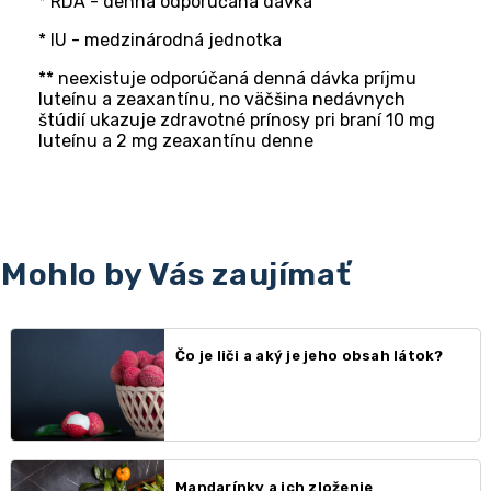
* RDA - denná odporúčaná dávka
* IU - medzinárodná jednotka
** neexistuje odporúčaná denná dávka príjmu
luteínu a zeaxantínu, no väčšina nedávnych
štúdií ukazuje zdravotné prínosy pri braní 10 mg
luteínu a 2 mg zeaxantínu denne
Mohlo by Vás zaujímať
Čo je liči a aký je jeho obsah látok?
Mandarínky a ich zloženie