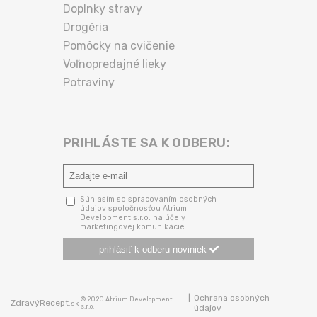
Doplnky stravy
Drogéria
Pomôcky na cvičenie
Voľnopredajné lieky
Potraviny
PRIHLÁSTE SA K ODBERU:
Súhlasím so spracovaním osobných
údajov spoločnosťou Atrium
Development s.r.o. na účely
marketingovej komunikácie
prihlásiť k odberu noviniek
|
Ochrana osobných
© 2020 Atrium Development
ZdravýRecept
.sk
s.r.o.
údajov