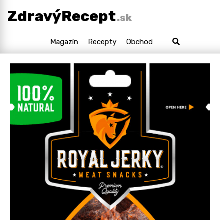
ZdravýRecept
.sk
Magazín
Recepty
Obchod