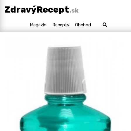
ZdravýRecept
.sk
Magazín
Recepty
Obchod