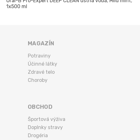
Oral-B Pro-Expert DEEP CLEAN ústna voda, Mild mint,
1x500 ml
MAGAZÍN
Potraviny
Účinné látky
Zdravé telo
Choroby
OBCHOD
Športová výživa
Doplnky stravy
Drogéria