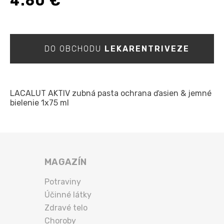
4.60 €
DO OBCHODU
LEKARENTRIVEZE
LACALUT AKTIV zubná pasta ochrana ďasien & jemné
bielenie 1x75 ml
MAGAZÍN
Potraviny
Účinné látky
Zdravé telo
Choroby