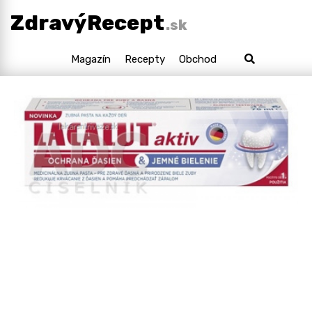
ZdravýRecept
.sk
Magazín
Recepty
Obchod