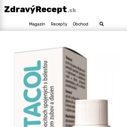
ZdravýRecept
.sk
Magazín
Recepty
Obchod