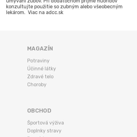
umývaní zubov. Pri dodatočnom príjme fluoridov
konzultujte použitie so zubným alebo všeobecným
lekárom. Viac na adcc.sk
MAGAZÍN
Potraviny
Účinné látky
Zdravé telo
Choroby
OBCHOD
Športová výživa
Doplnky stravy