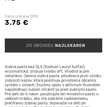
Cena vrátane DPH:
3.75 €
DO OBCHODU
NAJLEKAREN
Zubná pasta bez SLS (Sodium Lauryl Sulfat),
enzymatická, znižuje tvorbu áft, vhodná aj pre
celiatikov. Jemná zubná pasta, pôsobiaca proti vzniku
zubných kazov, ktorá posilňuje prirodzený obranný
systém v ústach. Enzýmy spolu s aktívnym fluoridom
napomáhajú zubom chrániť sa pred zubnými kazmi.
Pre deti do 6 rokov: používajte len množstvo pasty o
veľkosti hrášku, aby ste zabránili nadmernému
prehĺtaniu zubnej pasty, dozerajte na deti pri